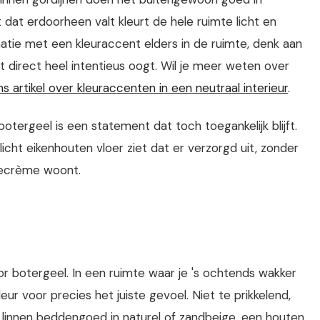
dat erdoorheen valt kleurt de hele ruimte licht en
natie met een kleuraccent elders in de ruimte, denk aan
at direct heel intentieus oogt. Wil je meer weten over
ns artikel over kleuraccenten in een neutraal interieur
.
otergeel is een statement dat toch toegankelijk blijft.
icht eikenhouten vloer ziet dat er verzorgd uit, zonder
nnecrème woont.
oor botergeel. In een ruimte waar je 's ochtends wakker
eur voor precies het juiste gevoel. Niet te prikkelend,
 linnen beddengoed in naturel of zandbeige, een houten