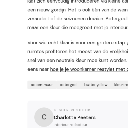
laat zich eenvoudig introduceren via kleine 
een nieuw gordijn. Het is ook één van de wein
verandert of de seizoenen draaien. Botergeel
maar een kleur die meegroeit met je interieur
Voor wie echt klaar is voor een grotere stap:
ruimtes profiteren het meest van de vrolijkhei
snel van een neutrale kleur moe kunt worden.
eens naar
hoe je je woonkamer restylet met 
accentmuur
botergeel
butter yellow
kleurtr
GESCHREVEN DOOR
C
Charlotte Peeters
Interieur redacteur