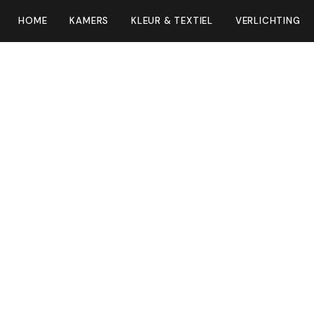
HOME
KAMERS
KLEUR & TEXTIEL
VERLICHTING
eur die je
jker maakt