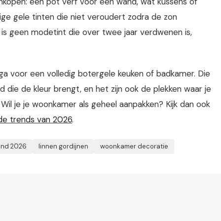
aankopen: een pot verf voor één wand, wat kussens of
ige gele tinten die niet veroudert zodra de zon
 is geen modetint die over twee jaar verdwenen is,
.
 ga voor een volledig botergele keuken of badkamer. Die
d die de kleur brengt, en het zijn ook de plekken waar je
 Wil je je woonkamer als geheel aanpakken? Kijk dan ook
de trends van 2026
.
end 2026
linnen gordijnen
woonkamer decoratie