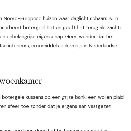
n Noord-Europese huizen waar daglicht schaars is. In
 absorbeert botergeel het en geeft het terug als zachte
een onbelangrijke eigenschap. Geen wonder dat het
se interieurs, en inmiddels ook volop in Nederlandse
de woonkamer
el botergele kussens op een grijze bank, een wollen plaid
gen sfeer toe zonder dat je ergens aan vastgezet
e linnen gordijnen doen het buitengewoon goed in