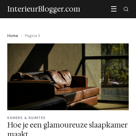
InterieurBlogger.com
☰
Home
›
Pagina 3
KAMERS & RUIMTES
Hoe je een glamoureuze slaapkamer
maakt