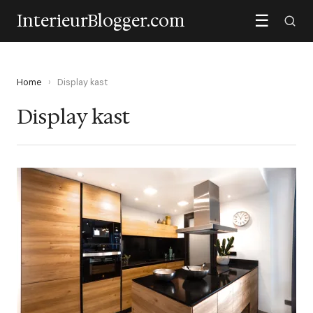
InterieurBlogger.com
☰
Home
›
Display kast
Display kast