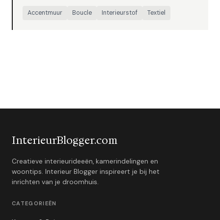
Accentmuur
Boucle
Interieurstof
Textiel
InterieurBlogger.com
Creatieve interieurideeën, kamerindelingen en
woontips. Interieur Blogger inspireert je bij het
inrichten van je droomhuis.
CATEGORIEËN