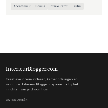
Accentmuur
Boucle
Interieurstof
Textiel
InterieurBlogger.com
Creatieve interieurideeën, kamerindelingen en
woontips. Interieur Blogger inspireert je bij het
inrichten van je droomhuis.
CATEGORIEËN