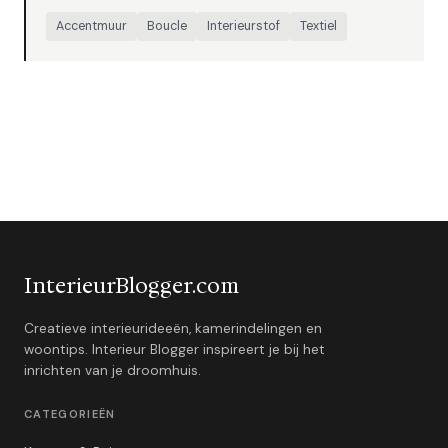
Accentmuur
Boucle
Interieurstof
Textiel
InterieurBlogger.com
Creatieve interieurideeën, kamerindelingen en
woontips. Interieur Blogger inspireert je bij het
inrichten van je droomhuis.
CATEGORIEËN