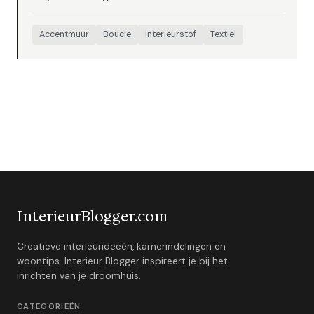
Accentmuur
Boucle
Interieurstof
Textiel
InterieurBlogger.com
Creatieve interieurideeën, kamerindelingen en
woontips. Interieur Blogger inspireert je bij het
inrichten van je droomhuis.
CATEGORIEËN