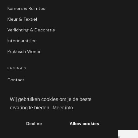
Kamers & Ruimtes
Kleur & Textiel
Verlichting & Decoratie
Interieurstijlen
Praktisch Wonen
PAGINA'S
Contact
Privacybeleid
Wij gebruiken cookies om je de beste
Algemene Voorwaarden
ervaring te bieden.
Meer info
Adverteren
Decline
Allow cookies
© 2026 InterieurBlogger.com. Alle rechten voorbehouden.