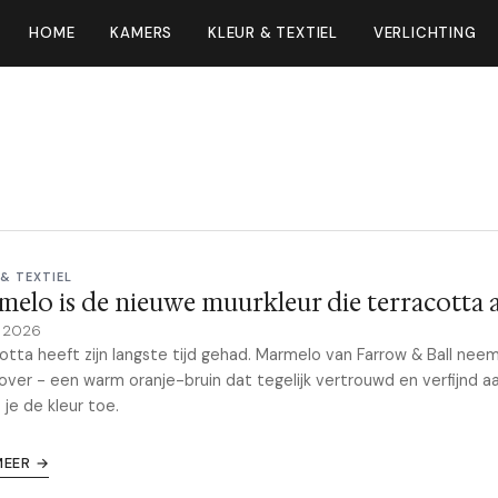
HOME
KAMERS
KLEUR & TEXTIEL
VERLICHTING
& TEXTIEL
elo is de nieuwe muurkleur die terracotta a
y 2026
otta heeft zijn langste tijd gehad. Marmelo van Farrow & Ball nee
 over - een warm oranje-bruin dat tegelijk vertrouwd en verfijnd a
 je de kleur toe.
MEER →