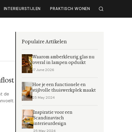
INTERIEURSTIJLEN
PRAKTISCH WONEN
Populaire Artikelen
Waarom amberkleurig glas nu
overal in lampen opduikt
17 June 2026
flost
Hoe je een functionele en
stijlvolle thuiswerkplek maakt
mt de
25 May 2024
anvoelt.
Inspiratie voor een
Scandinavisch
interieurdesign
25 May 2024