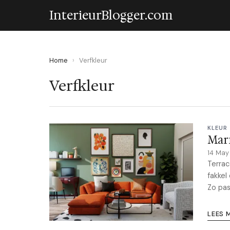
InterieurBlogger.com
Home
›
Verfkleur
Verfkleur
KLEUR 
Marm
14 Ma
Terrac
fakkel
Zo pas
LEES 